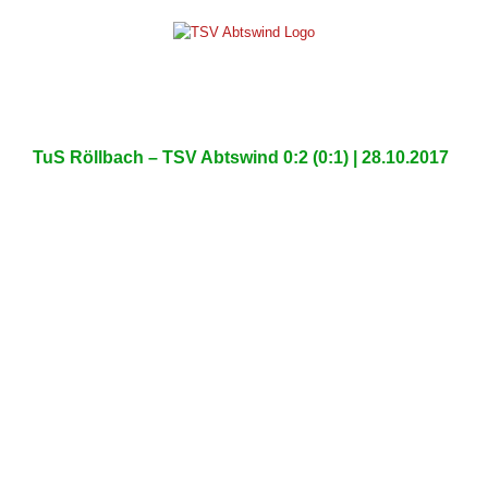
Skip
to
content
TuS Röllbach – TSV Abtswind 0:2 (0:1) | 28.10.2017